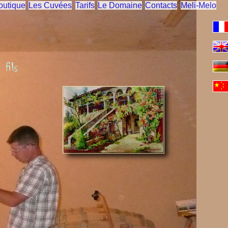
outique
Les Cuvées
Tarifs
Le Domaine
Contacts
Meli-Melo